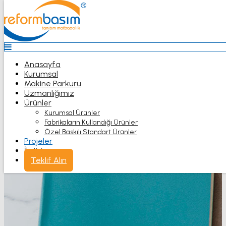
Top
Anasayfa
Kurumsal
Makine Parkuru
Uzmanlığımız
Anasayfa
Ürünler
Kurumsal
Kurumsal Ürünler
Makine Parkuru
Fabrikaların Kullandığı Ürünler
Uzmanlığımız
Özel Baskılı Standart Ürünler
Ürünler
Projeler
İletişim
Kurumsal Ürünler
Teklif Alın
Fabrikaların Kullandığı Ürünler
Özel Baskılı Standart Ürünler
Projeler
İletişim
Teklif Alın