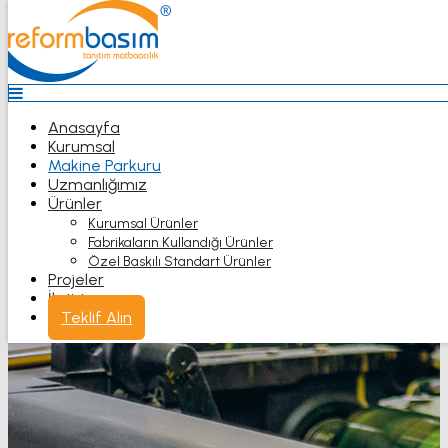
Top
Anasayfa
Kurumsal
Makine Parkuru
Uzmanlığımız
Anasayfa
Ürünler
Kurumsal
Kurumsal Ürünler
Makine Parkuru
Fabrikaların Kullandığı Ürünler
Uzmanlığımız
Özel Baskılı Standart Ürünler
Ürünler
Projeler
İletişim
Kurumsal Ürünler
Teklif Alın
Fabrikaların Kullandığı Ürünler
Özel Baskılı Standart Ürünler
Projeler
İletişim
Teklif Alın