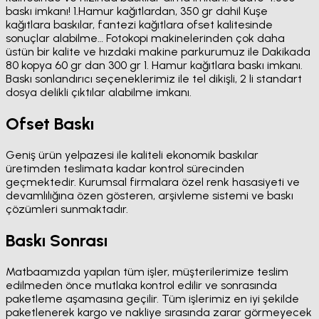
baskı imkanı! 1.Hamur kağıtlardan, 350 gr dahil Kuşe
kağıtlara baskılar, fantezi kağıtlara ofset kalitesinde
sonuçlar alabilme… Fotokopi makinelerinden çok daha
üstün bir kalite ve hızdaki makine parkurumuz ile Dakikada
80 kopya 60 gr dan 300 gr 1. Hamur kağıtlara baskı imkanı.
Baskı sonlandırıcı seçeneklerimiz ile tel dikişli, 2 li standart
dosya delikli çıktılar alabilme imkanı.
Ofset Baskı
Geniş ürün yelpazesi ile kaliteli ekonomik baskılar
üretimden teslimata kadar kontrol sürecinden
geçmektedir. Kurumsal firmalara özel renk hasasiyeti ve
devamlılığına özen gösteren, arşivleme sistemi ve baskı
çözümleri sunmaktadır.
Baskı Sonrası
Matbaamızda yapılan tüm işler, müşterilerimize teslim
edilmeden önce mutlaka kontrol edilir ve sonrasında
paketleme aşamasına geçilir. Tüm işlerimiz en iyi şekilde
paketlenerek kargo ve nakliye sırasında zarar görmeyecek