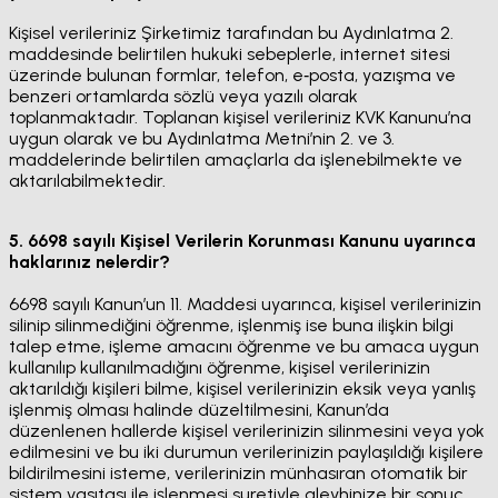
Kişisel verileriniz Şirketimiz tarafından bu Aydınlatma 2.
maddesinde belirtilen hukuki sebeplerle, internet sitesi
üzerinde bulunan formlar, telefon, e‐posta, yazışma ve
benzeri ortamlarda sözlü veya yazılı olarak
toplanmaktadır. Toplanan kişisel verileriniz KVK Kanunu’na
uygun olarak ve bu Aydınlatma Metni’nin 2. ve 3.
maddelerinde belirtilen amaçlarla da işlenebilmekte ve
aktarılabilmektedir.
5. 6698 sayılı Kişisel Verilerin Korunması Kanunu uyarınca
haklarınız nelerdir?
6698 sayılı Kanun’un 11. Maddesi uyarınca, kişisel verilerinizin
silinip silinmediğini öğrenme, işlenmiş ise buna ilişkin bilgi
talep etme, işleme amacını öğrenme ve bu amaca uygun
kullanılıp kullanılmadığını öğrenme, kişisel verilerinizin
aktarıldığı kişileri bilme, kişisel verilerinizin eksik veya yanlış
işlenmiş olması halinde düzeltilmesini, Kanun’da
düzenlenen hallerde kişisel verilerinizin silinmesini veya yok
edilmesini ve bu iki durumun verilerinizin paylaşıldığı kişilere
bildirilmesini isteme, verilerinizin münhasıran otomatik bir
sistem vasıtası ile işlenmesi suretiyle aleyhinize bir sonuç