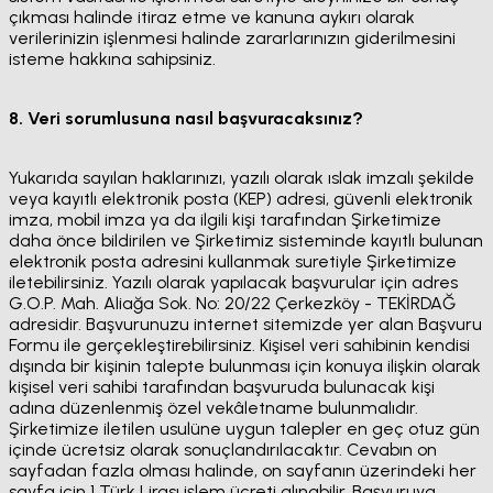
çıkması halinde itiraz etme ve kanuna aykırı olarak
verilerinizin işlenmesi halinde zararlarınızın giderilmesini
isteme hakkına sahipsiniz.
8. Veri sorumlusuna nasıl başvuracaksınız?
Yukarıda sayılan haklarınızı, yazılı olarak ıslak imzalı şekilde
veya kayıtlı elektronik posta (KEP) adresi, güvenli elektronik
imza, mobil imza ya da ilgili kişi tarafından Şirketimize
daha önce bildirilen ve Şirketimiz sisteminde kayıtlı bulunan
elektronik posta adresini kullanmak suretiyle Şirketimize
iletebilirsiniz. Yazılı olarak yapılacak başvurular için adres
G.O.P. Mah. Aliağa Sok. No: 20/22 Çerkezköy - TEKİRDAĞ
adresidir. Başvurunuzu internet sitemizde yer alan Başvuru
Formu ile gerçekleştirebilirsiniz. Kişisel veri sahibinin kendisi
dışında bir kişinin talepte bulunması için konuya ilişkin olarak
kişisel veri sahibi tarafından başvuruda bulunacak kişi
adına düzenlenmiş özel vekâletname bulunmalıdır.
Şirketimize iletilen usulüne uygun talepler en geç otuz gün
içinde ücretsiz olarak sonuçlandırılacaktır. Cevabın on
sayfadan fazla olması halinde, on sayfanın üzerindeki her
sayfa için 1 Türk Lirası işlem ücreti alınabilir. Başvuruya